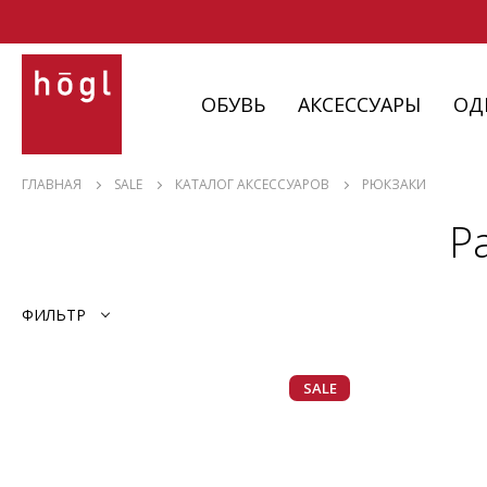
ОБУВЬ
АКСЕССУАРЫ
ОД
ОБУВЬ
ГЛАВНАЯ
SALE
КАТАЛОГ АКСЕССУАРОВ
РЮКЗАКИ
АКСЕССУАРЫ
Р
ОДЕЖДА
ИЗДЕЛИЯ
С НЮАНСАМИ
ФИЛЬТР
SALE