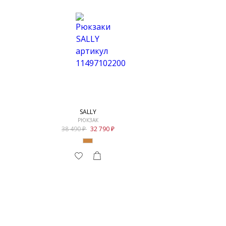
SALLY
РЮКЗАК
38 490
32 790