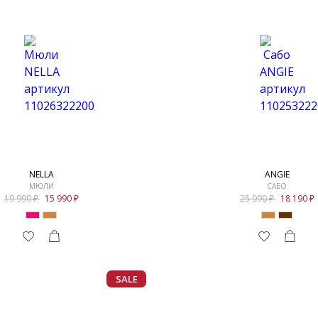
NELLA
ANGIE
МЮЛИ
САБО
19 990
15 990
25 990
18 190
SALE