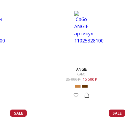
ANGIE
САБО
25 990
15 590
SALE
SALE