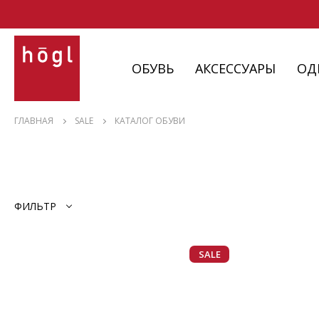
ОБУВЬ
АКСЕССУАРЫ
ОД
ОБУВЬ
ТУФЛИ
БОСО
ГЛАВНАЯ
SALE
КАТАЛОГ ОБУВИ
АКСЕССУАРЫ
САБО
МЮЛИ
ОДЕЖДА
БАЛЕТКИ
КЕДЫ
ИЗДЕЛИЯ
КРОССОВКИ
ЛОФЕ
С НЮАНСАМИ
БОТИЛЬОНЫ
БОТИН
ПОЛУБОТИНКИ
САПОГ
ФИЛЬТР
КАЗАКИ
ЭСПАД
SALE