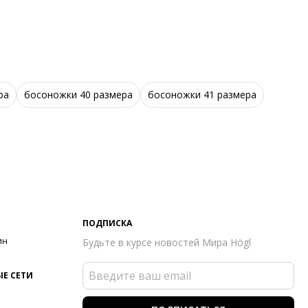
ра
босоножки 40 размера
босоножки 41 размера
ПОДПИСКА
ин
Будьте в курсе новостей Мира Högl
Е СЕТИ