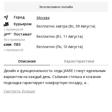
Эксклюзивно онлайн
8 авг
22 авг
5 сен
19 сен
3 747 ₽
3 747 ₽
3 747 ₽
3 749 ₽
Город
Москва
Без переплат
Курьером
бесплатно завтра (Вс, 09 Августа)
c примеркой
Постамат
бесплатно (Вт, 11 Августа)
Долями
без примерки
ПВЗ
Разделите стоимость покупки
бесплатно (Пн, 10 Августа)
с примеркой
Заплатите сейчас только часть, а оставшееся будем
списывать каждые две недели
Описание
Характеристики
Дизайн и функциональность: кеды JAMIE станут идеальным
вариантом на каждый день. Съёмная стелька и кожаная
подкладка гарантируют комфортную посадку, а
3 747 ₽ сейчас
минималистичный внешний вид сделает пару незаменимым
Смотреть больше
Затем по 3 747 ₽ раз в 2 недели
помошником в гардеробе.
Внешний материал
Гладкая кожа
Внутренний материал
Натуральная кожа
Материал
Изысканная кожа ягнёнка первоклассного