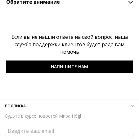
Обратите внимание
пожалуйста, свяжитесь напрямую с магазином, в котором
не более 2 единиц товара в резерве;
он был оформлен.
Резерв не является бессрочным и автоматически
правило действует для всех категорий товаров.
отменяется по истечении срока действия, если не был
продлён.
Если вы не нашли ответа на свой вопрос, наша
служба поддержки клиентов будет рада вам
помочь
НАПИШИТЕ НАМ
ПОДПИСКА
Будьте в курсе новостей Мира Högl