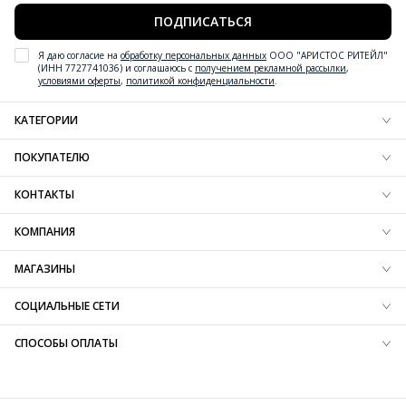
ПОДПИСАТЬСЯ
Я даю согласие на
обработку персональных данных
ООО "АРИСТОС РИТЕЙЛ"
(ИНН 7727741036) и соглашаюсь с
получением рекламной рассылки
,
условиями оферты
,
политикой конфиденциальности
.
КАТЕГОРИИ
Новинки обуви
ПОКУПАТЕЛЮ
Новинки одежды
Новинки аксессуаров
Блог
КОНТАКТЫ
Обувь
Доставка
Одежда
Резерв
+7 (800) 600-97-76
КОМПАНИЯ
Аксессуары
Оплата
Контактная информация
Вдохновение
Обмен и возврат
О компании
МАГАЗИНЫ
Технологии
Вопрос-ответ
Карта сайта
SALE
Таблица размеров
Франшиза
Найти магазин
СОЦИАЛЬНЫЕ СЕТИ
Защита информации
Карьера
B2B портал
СПОСОБЫ ОПЛАТЫ