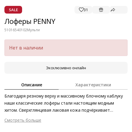
SALE
31
Лоферы PENNY
51016540102
Мульти
Нет в наличии
Эксклюзивно онлайн
Описание
Характеристики
Благодаря резному верху и массивному блочному каблуку
наши классические лоферы стали настоящим модным
хитом. Сверхглянцевая лаковая кожа подчёркивает
эффектность дизайна. Модель идеальна не только для
Смотреть больше
непринуждённых образов в стиле casual, но и для
Внешний материал
Лаковая кожа
элегантных нарядов. Лоферы, изготовленные этичными