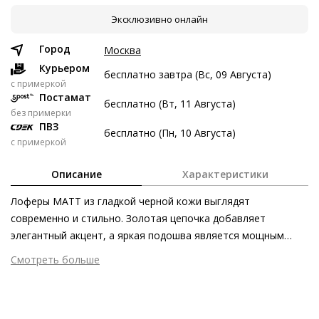
Эксклюзивно онлайн
8 авг
22 авг
5 сен
19 сен
5 772 ₽
5 772 ₽
5 772 ₽
5 774 ₽
Город
Москва
Без переплат
Курьером
бесплатно завтра (Вс, 09 Августа)
c примеркой
Постамат
бесплатно (Вт, 11 Августа)
Долями
без примерки
ПВЗ
Разделите стоимость покупки
бесплатно (Пн, 10 Августа)
с примеркой
Заплатите сейчас только часть, а оставшееся будем
списывать каждые две недели
Описание
Характеристики
Лоферы MATT из гладкой черной кожи выглядят
современно и стильно. Золотая цепочка добавляет
элегантный акцент, а яркая подошва является мощным
5 772 ₽ сейчас
элементом дизайна. Лоферы из нашей новой летней
Смотреть больше
Затем по 5 772 ₽ раз в 2 недели
коллекции хорошо сочетаются с однотонными образами и
Внешний материал
Лаковая кожа
нейтральными летними цветами.
Внутренний материал
Натуральная кожа
Материал
Изысканная кожа ягнёнка первоклассного