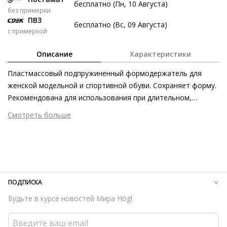
бесплатно (Пн, 10 Августа)
без примерки
7 авг
21 авг
4 сен
18 сен
ПВЗ
бесплатно (Вс, 09 Августа)
122 ₽
122 ₽
122 ₽
124 ₽
с примеркой
Без переплат
Описание
Характеристики
Пластмассовый подпружиненный формодержатель для
Долями
женской модельной и спортивной обуви. Сохраняет форму.
Разделите стоимость покупки
Рекомендована для использования при длительном,
Заплатите сейчас только часть, а оставшееся будем
межсезонном хранении. Также облегчает чистку и
Смотреть больше
списывать каждые две недели
полировку обуви.
Страна изготовления
Германия
122 ₽ сейчас
ПОДПИСКА
Затем по 122 ₽ раз в 2 недели
Будьте в курсе новостей Мира Högl