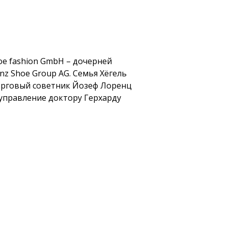
oe fashion GmbH – дочерней
nz Shoe Group AG. Семья Хёгель
орговый советник Йозеф Лоренц
управление доктору Герхарду