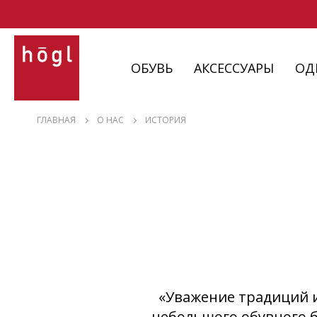
ОБУВЬ
АКСЕССУАРЫ
ОД
ОБУВЬ
ГЛАВНАЯ
О НАС
ИСТОРИЯ
АКСЕССУАРЫ
ОДЕЖДА
ИЗДЕЛИЯ
С НЮАНСАМИ
«Уважение традиций и
небольшого обувного б