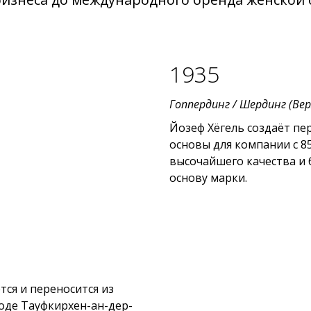
1935
Гоппердинг / Шердинг (Ве
Йозеф Хёгель создаёт пе
основы для компании с 8
высочайшего качества и 
основу марки.
ся и переносится из
оде Тауфкирхен-ан-дер-