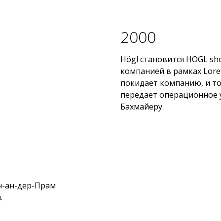
2000
Högl становится HÖGL sh
компанией в рамках Lore
покидает компанию, и т
передаёт операционное 
Бахмайеру.
н-ан-дер-Прам
.