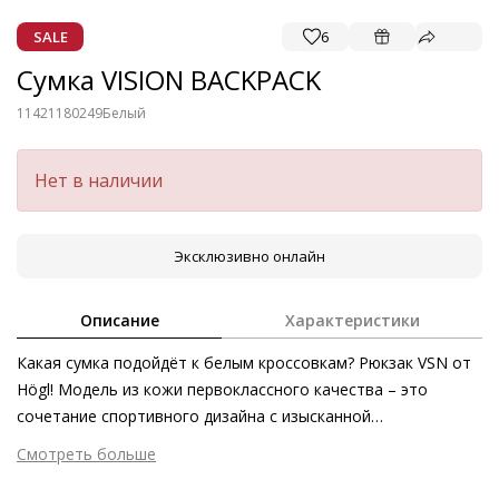
SALE
6
Сумка VISION BACKPACK
11421180249
Белый
Нет в наличии
Эксклюзивно онлайн
Описание
Характеристики
Какая сумка подойдёт к белым кроссовкам? Рюкзак VSN от
Högl! Модель из кожи первоклассного качества – это
сочетание спортивного дизайна с изысканной
элегантностью. Носите рюкзак привычным способом – на
Смотреть больше
спине – или небрежно накидывайте на плечо – модель
Внешний материал
Текстиль
непревзойдённо практична при любом раскладе. Благодаря