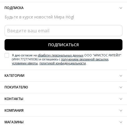
ПОДПИСКА
Будьте в курсе новостей Мира Högl
ПОДПИСАТЬСЯ
Я даю согласие на
обработку персональных данных
ООО "АРИСТОС РИТЕЙЛ"
(ИНН 7727741036) и соглашаюсь с
получением рекламной рассылки
,
условиями оферты
,
политикой конфиденциальности
.
КАТЕГОРИИ
Новинки обуви
ПОКУПАТЕЛЮ
Новинки одежды
Новинки аксессуаров
Блог
КОНТАКТЫ
Обувь
Доставка
Одежда
Резерв
+7 (800) 600-97-76
КОМПАНИЯ
Аксессуары
Оплата
Контактная информация
Вдохновение
Обмен и возврат
О компании
МАГАЗИНЫ
Технологии
Вопрос-ответ
Карта сайта