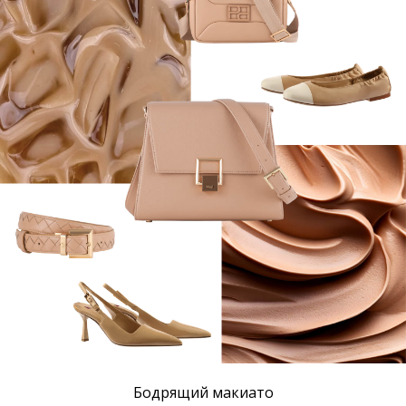
Бодрящий макиато