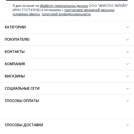
Я даю согласие на
обработку персональных данных
ООО "АРИСТОС РИТЕЙЛ"
(ИНН 7727741036) и соглашаюсь с
получением рекламной рассылки
,
условиями оферты
,
политикой конфиденциальности
.
КАТЕГОРИИ
Новинки обуви
ПОКУПАТЕЛЮ
Новинки одежды
Новинки аксессуаров
Блог
КОНТАКТЫ
Обувь
Доставка
Одежда
Резерв
+7 (800) 600-97-76
КОМПАНИЯ
Аксессуары
Оплата
Контактная информация
Вдохновение
Обмен и возврат
О компании
МАГАЗИНЫ
Технологии
Вопрос-ответ
Карта сайта
SALE
Таблица размеров
Франшиза
Найти магазин
СОЦИАЛЬНЫЕ СЕТИ
Защита информации
Карьера
B2B портал
СПОСОБЫ ОПЛАТЫ
СПОСОБЫ ДОСТАВКИ