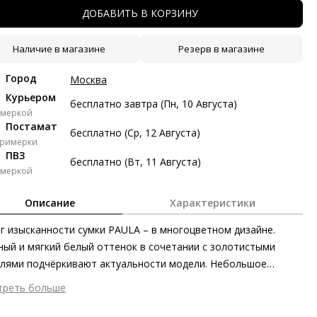
тями с Яндекс Сплит
ДОБАВИТЬ В КОРЗИНУ
косрочный Сплит с разбивкой платежей на 2 месяца. Без
тых платежей.
Наличие в магазине
Резерв в магазине
Город
Москва
Платёж от 9 147 рублей в месяц
Курьером
бесплатно завтра (Пн, 10 Августа)
 147 ₽ сейчас
имеркой
Постамат
бесплатно (Ср, 12 Августа)
примерки
авг
23 авг
6 сен
20 сен
ПВЗ
бесплатно (Вт, 11 Августа)
147 ₽
9 147 ₽
9 147 ₽
9 149 ₽
имеркой
з переплат
Описание
Характеристики
г изысканности сумки PAULA – в многоцветном дизайне.
ями
ый и мягкий белый оттенок в сочетании с золотистыми
делите стоимость покупки
лями подчёркивают актуальности модели. Небольшое
атите сейчас только часть, а оставшееся будем списывать
реннее отделение на молнии сохранит самое ценное под
треть больше
ые две недели
жной защитой. Носите сумку в зависимости от ситуации и
шний материал
Гладкая кожа
роения – ведь в комплекте предлагаются длинный и короткий