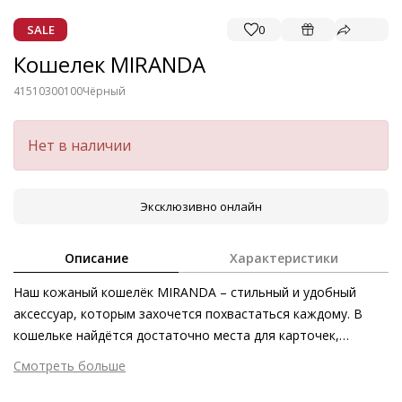
SALE
0
Кошелек MIRANDA
41510300100
Чёрный
Нет в наличии
Эксклюзивно онлайн
Описание
Характеристики
Наш кожаный кошелёк MIRANDA – стильный и удобный
аксессуар, которым захочется похвастаться каждому. В
кошельке найдётся достаточно места для карточек,
документов, денег и не только. Молния по всему периметру
Смотреть больше
кошелька сохранит всё не только под рукой, но и под
Внешний материал
Гладкая кожа
надёжной защитой. Премиальная кожа первоклассного