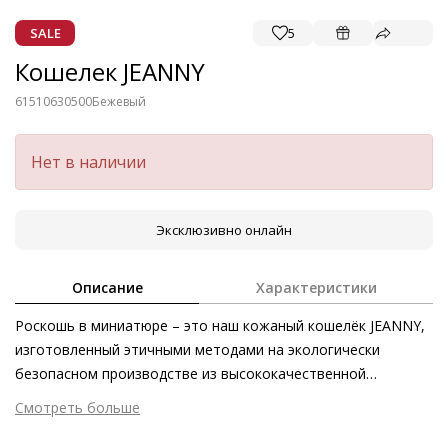
SALE
5
Кошелек JEANNY
61510630500
Бежевый
Нет в наличии
Эксклюзивно онлайн
Описание
Характеристики
Роскошь в миниатюре – это наш кожаный кошелёк JEANNY,
изготовленный этичными методами на экологически
безопасном производстве из высококачественной
телячьей кожи с глянцевым финишем. Благодаря
Смотреть больше
лаконичному дизайну этот картхолдер поместится
Внешний материал
Гладкая кожа
практически в любую сумку или любой карман. Петля,