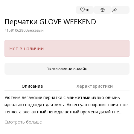
18
Перчатки GLOVE WEEKEND
41591062800
Бежевый
Нет в наличии
Эксклюзивно онлайн
Описание
Характеристики
Уютные веганские перчатки с манжетами из эко овчины
идеально подходят для зимы. Аксессуар сохранит приятное
тепло, а элегантный неподвластный времени дизайн не
пойдёт на компромиссы со стилем. Наши перчатки GLOVE
Смотреть больше
WEEKEND так же превосходно сочетаются с трикотажем и
Внешний материал
Текстиль
овчиной, как с пухом и вельветом. Носите их вместе с