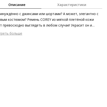
Описание
Характеристики
инуждённо с джинсами или шортами? А может, элегантно с
вым костюмом? Ремень COREY из мягкой плетёной кожи
т превосходно выглядеть в любом случае! Украсит он и
ды на основе струящихся летних платьев. Элегантность
треть больше
ссуара подчёркнута изысканным сочетанием серебристого
шний материал
Гладкая кожа
ания пряжки с оттенками денима.
ериал
Очень мягкая, крупнозернистая кожа телёнка
мер аксессуара
105 x 3,5 см
он
Весна/лето
ана изготовления
Венгрия
бенности
поворотный механизм
а
ACCESSORIES