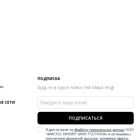
ПОДПИСКА
ин
Будьте в курсе новостей Мира Högl
Е СЕТИ
ПОДПИСАТЬСЯ
Я даю согласие на
обработку персональных данных
ООО
"АРИСТОС РИТЕЙЛ" (ИНН 7727741036) и соглашаюсь с
получением рекламной рассылки
,
условиями оферты
,