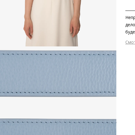
Непр
дело
буде
наря
Смо
аксе
Вне
мерц
Мат
Раз
Сез
Стр
Осо
Тем