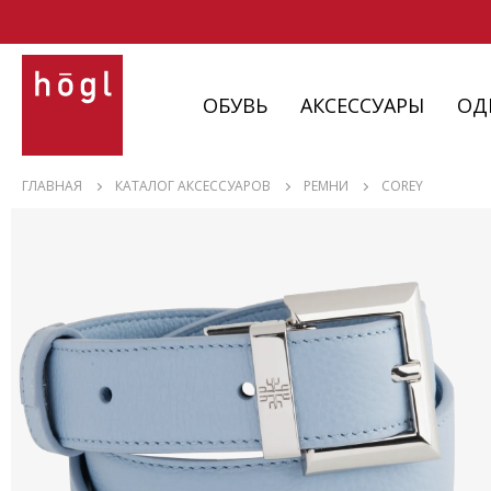
ОБУВЬ
АКСЕССУАРЫ
ОД
ОБУВЬ
ГЛАВНАЯ
КАТАЛОГ АКСЕССУАРОВ
РЕМНИ
COREY
АКСЕССУАРЫ
ОДЕЖДА
ИЗДЕЛИЯ
С НЮАНСАМИ