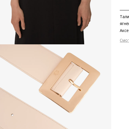
Тали
ягнё
Аксе
плат
Смо
акту
Вне
Мат
Раз
Сез
Стр