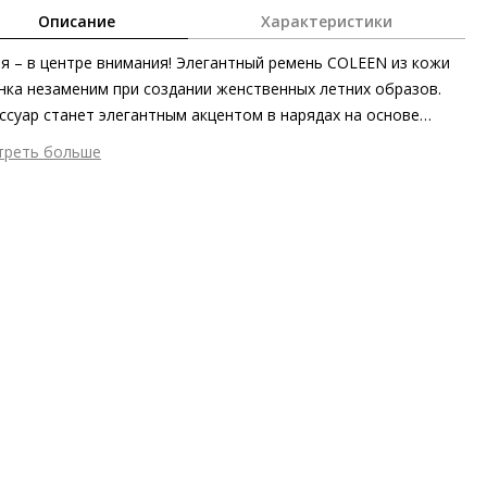
Описание
Характеристики
я – в центре внимания! Элегантный ремень COLEEN из кожи
нка незаменим при создании женственных летних образов.
ссуар станет элегантным акцентом в нарядах на основе
ьев и брюк, а также гармонично дополнит обувь и сумки из
треть больше
альной коллекции Högl.
шний материал
Гладкая кожа
ериал
Изысканная кожа телёнка с глянцевым финишем
мер аксессуара
105 x 5,5 см
он
Весна/лето
ана изготовления
Венгрия