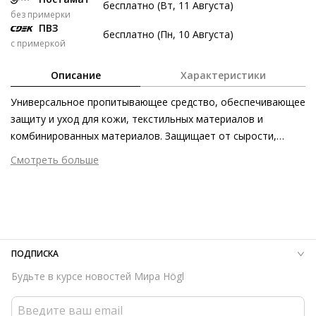
бесплатно (Вт, 11 Августа)
без примерки
8 авг
22 авг
5 сен
19 сен
ПВЗ
бесплатно (Пн, 10 Августа)
287 ₽
287 ₽
287 ₽
289 ₽
с примеркой
Без переплат
Описание
Характеристики
Универсальное пропитывающее средство, обеспечивающее
Долями
защиту и уход для кожи, текстильных материалов и
Разделите стоимость покупки
комбинированных материалов. Защищает от сырости,
Заплатите сейчас только часть, а оставшееся будем
глубоко проникающих загрязнений, ухаживает и освежает
Смотреть больше
списывать каждые две недели
цвет.
Размер аксессуара
200 мл
Страна изготовления
Германия
287 ₽ сейчас
ПОДПИСКА
Затем по 287 ₽ раз в 2 недели
Будьте в курсе новостей Мира Högl