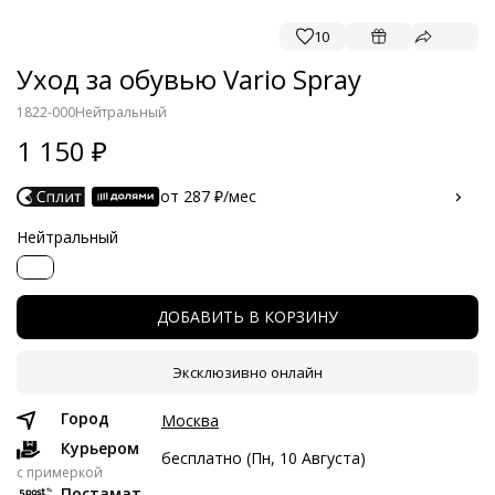
10
Уход за обувью Vario Spray
1822-000
Нейтральный
1 150
от 287 ₽/мес
Нейтральный
Расчет носит предварительный характер. Финальная сумма
рассчитываются на этапе оплаты.
Частями с Яндекс Сплит
ДОБАВИТЬ В КОРЗИНУ
Краткосрочный Сплит с разбивкой платежей на 2 месяца.
Без скрытых платежей.
Эксклюзивно онлайн
Город
Москва
Платёж от 287 рублей в месяц
Курьером
бесплатно (Пн, 10 Августа)
287 ₽ сейчас
c примеркой
Постамат