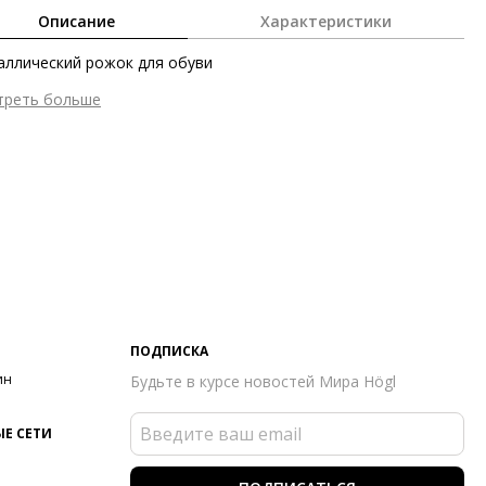
Описание
Характеристики
ллический рожок для обуви
треть больше
мер аксессуара
52 см
ана изготовления
Германия
ПОДПИСКА
ин
Будьте в курсе новостей Мира Högl
Е СЕТИ