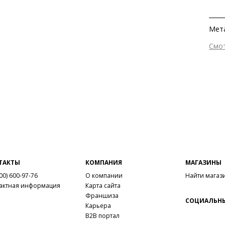
Мета
Смо
Раз
Стр
ТАКТЫ
КОМПАНИЯ
МАГАЗИНЫ
00) 600-97-76
О компании
Найти магаз
актная информация
Карта сайта
Франшиза
СОЦИАЛЬНЫ
Карьера
B2B портал