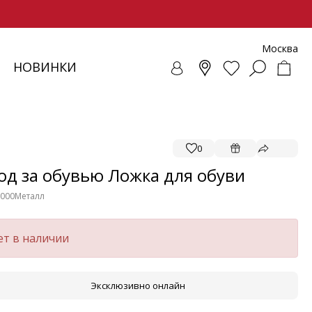
Москва
НОВИНКИ
СОВКИ
ЕНЧИ
СУАРЫ
ОЛЛЕКЦИЯ
ЛОФЕРЫ
РЕМНИ
ВЕТРОВКИ
SALE - ОБУВЬ
ЛЕТНИЕ МОДЕЛИ
БАЛЕТКИ И ЛОФЕРЫ
0
од за обувью Ложка для обуви
-000
Металл
ет в наличии
Эксклюзивно онлайн