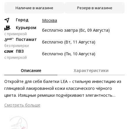
Наличие в магазине
Резерв в магазине
8 авг
22 авг
5 сен
19 сен
4 322 ₽
4 322 ₽
4 322 ₽
4 324 ₽
Город
Москва
Без переплат
Курьером
бесплатно завтра (Вс, 09 Августа)
c примеркой
Постамат
бесплатно (Вт, 11 Августа)
Долями
без примерки
ПВЗ
Разделите стоимость покупки
бесплатно (Пн, 10 Августа)
с примеркой
Заплатите сейчас только часть, а оставшееся будем
списывать каждые две недели
Описание
Характеристики
Откройте для себя балетки LEA – стильную инвестицию из
глянцевой лакированной кожи классического чёрного
цвета. Изящные ремешки подчёркивают элегантность
4 322 ₽ сейчас
силуэта Мэри Джейн, а пряжка позволяет индивидуально
Смотреть больше
Затем по 4 322 ₽ раз в 2 недели
отрегулировать модель в соответствии с формой стопы.
Женственное очарование модели дополнено округлым
блочным каблуком. Технология Softline позволяет