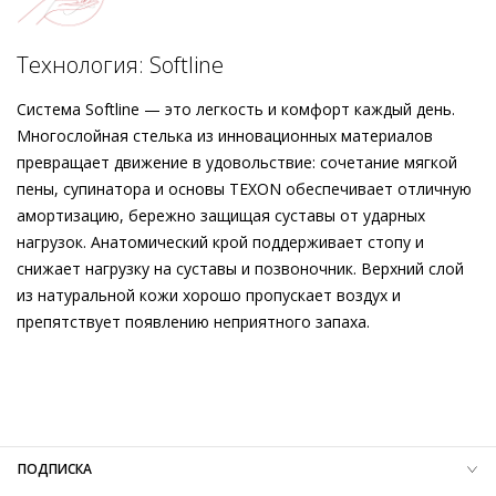
поддерживать ощущение мягкого комфорта в каждом шаге.
Гибкие и лёгкие – чёрные балетки станут надёжными
Подробнее о сервисе можно узнать на
dolyame.ru
спутниками вашей повседневности.
Технология: Softline
Система Softline — это легкость и комфорт каждый день.
Многослойная стелька из инновационных материалов
превращает движение в удовольствие: сочетание мягкой
пены, супинатора и основы TEXON обеспечивает отличную
амортизацию, бережно защищая суставы от ударных
нагрузок. Анатомический крой поддерживает стопу и
снижает нагрузку на суставы и позвоночник. Верхний слой
из натуральной кожи хорошо пропускает воздух и
препятствует появлению неприятного запаха.
Внешний материал
Лаковая кожа
Внутренний материал
Натуральная кожа
Материал
Мягкая глянцевая кожа ягнёнка с эффектом
смятости
Материал подошвы
Термопластичный полиуретан (TPU)
ПОДПИСКА
Высота каблука
10 мм