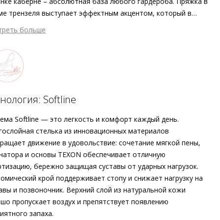
нке каберне – абсолютная база любого гардероба. Пряжка в
е трензеля выступает эффектным акцентом, который в
тании с миниатюрным блочным каблуком дополняет
треть больше
твенный дизайн модели. Бархатистая велюровая кожа
4 497 ₽ сейчас
ого оттенка снаружи дополнена подкладкой из кожи
атем по 4 497 ₽ раз в 2 недели
оклассного качества внутри. Эта изящная пара с технологией
line позаботится об особенно комфортных и лёгких
ениях в течение всего дня. Универсальную модель Högl,
товленную этичными методами на экологически безопасном
нология: Softline
дробнее о сервисе можно узнать на
dolyame.ru
зводстве, можно носить с уютным трикотажем, платьем или
тюмом.
ема Softline — это легкость и комфорт каждый день.
ослойная стелька из инновационных материалов
ращает движение в удовольствие: сочетание мягкой пены,
натора и основы TEXON обеспечивает отличную
тизацию, бережно защищая суставы от ударных нагрузок.
омический крой поддерживает стопу и снижает нагрузку на
авы и позвоночник. Верхний слой из натуральной кожи
шо пропускает воздух и препятствует появлению
иятного запаха.