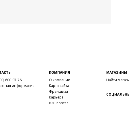
Вне
Вну
Мат
калл
Мат
Выс
Тип
Фор
Вид
Заб
вкла
ТАКТЫ
КОМПАНИЯ
МАГАЗИНЫ
мате
00) 600-97-76
О компании
Найти магаз
актная информация
Карта сайта
Grou
Франшиза
Сез
СОЦИАЛЬНЫ
Карьера
Стр
B2B портал