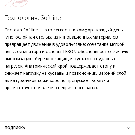
уникальной лимитированной коллекции Vienna Edition,
которая посвящена австрийским корням традиционного
Подробнее о сервисе можно узнать на
dolyame.ru
предприятия Högl и гармоничному сочетанию классики с
Технология: Softline
современностью. Рекомендация стилистов Högl: создайте
свой образ в венском стиле, дополнив его сумкой-багетом
Система Softline — это легкость и комфорт каждый день.
LEMON насыщенного яблочного оттенка и шёлковой
Многослойная стелька из инновационных материалов
шалью KARREE MAGIC.
превращает движение в удовольствие: сочетание мягкой
пены, супинатора и основы TEXON обеспечивает отличную
амортизацию, бережно защищая суставы от ударных
нагрузок. Анатомический крой поддерживает стопу и
снижает нагрузку на суставы и позвоночник. Верхний слой
из натуральной кожи хорошо пропускает воздух и
препятствует появлению неприятного запаха.
Внешний материал
Гладкая кожа
Внутренний материал
Натуральная кожа
Материал
Крайне мягкая кожа ягнёнка с глянцевым
финишем
Материал подошвы
Термопластичный полиуретан (TPU)
ПОДПИСКА
Высота каблука
20 мм