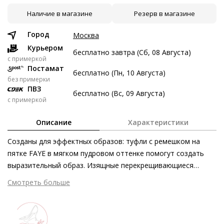
Наличие в магазине
Резерв в магазине
7 авг
21 авг
4 сен
18 сен
3 247 ₽
3 247 ₽
3 247 ₽
3 249 ₽
Город
Москва
Без переплат
Курьером
бесплатно завтра (Сб, 08 Августа)
c примеркой
Постамат
бесплатно (Пн, 10 Августа)
Долями
без примерки
ПВЗ
Разделите стоимость покупки
бесплатно (Вс, 09 Августа)
с примеркой
Заплатите сейчас только часть, а оставшееся будем
списывать каждые две недели
Описание
Характеристики
Созданы для эффектных образов: туфли с ремешком на
пятке FAYE в мягком пудровом оттенке помогут создать
выразительный образ. Изящные перекрещивающиеся
3 247 ₽ сейчас
ремешки в комбинации с миниатюрным блочным каблуком
Смотреть больше
Затем по 3 247 ₽ раз в 2 недели
подчёркивают женственность силуэта. В качестве
контраста и яркого акцента выступают заклёпки и слегка
заострённая форма носка. Балетки являются частью