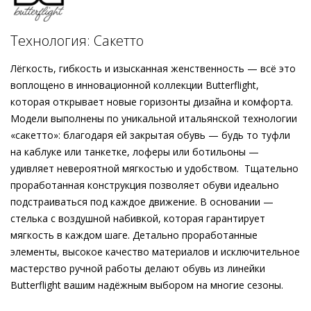
вашем гардеробе, который будет дарить лёгкость и
мягкость в течение всего дня. Стелька из пены с эффектом
Подробнее о сервисе можно узнать на
dolyame.ru
«памяти» заботится о нежной поддержке стопы, а гибкая
Технология: Сакетто
конструкция усиливает степень комфорта и подчёркивает
женственную изысканность силуэта. Будучи частью
Лёгкость, гибкость и изысканная женственность — всё это
уникальной коллекции Vienna Edition, балетки объединяют в
воплощено в инновационной коллекции Butterflight,
себе классическую элегантность и современный дизайн, где
которая открывает новые горизонты дизайна и комфорта.
в центре внимания стоит австрийское наследие семейной
Модели выполнены по уникальной итальянской технологии
компании Högl.
«сакетто»: благодаря ей закрытая обувь — будь то туфли
на каблуке или танкетке, лоферы или ботильоны —
удивляет невероятной мягкостью и удобством. Тщательно
проработанная конструкция позволяет обуви идеально
подстраиваться под каждое движение. В основании —
стелька с воздушной набивкой, которая гарантирует
мягкость в каждом шаге. Детально проработанные
элементы, высокое качество материалов и исключительное
мастерство ручной работы делают обувь из линейки
Butterflight вашим надёжным выбором на многие сезоны.
Внешний материал
Гладкая кожа