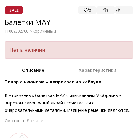
SALE
0
Балетки MAY
11009302700_N
Коричневый
Нет в наличии
Описание
Характеристики
Товар с нюансом – непрокрас на каблуке.
В утончённых балетках MAY с изысканным V-образным
вырезом лаконичный дизайн сочетается с
очаровательными деталями. Изящные ремешки являются
современным прочтением классического силуэта Мэри
Смотреть больше
Джейн. Балетки Högl, изготовленные с уважением к
принципам этичности и экологичности, можно носить