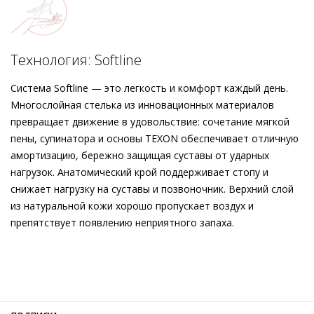
расслабленно с джинсами или элегантно с платьями в тон.
Кожаная подкладка покоряет невероятной мягкостью,
подошва с защитой от скольжения заботится об
уверенности в каждом шаге, а миниатюрный блочный
Технология: Softline
каблук выступает в качестве женственного акцента.
Система Softline — это легкость и комфорт каждый день.
Многослойная стелька из инновационных материалов
превращает движение в удовольствие: сочетание мягкой
пены, супинатора и основы TEXON обеспечивает отличную
амортизацию, бережно защищая суставы от ударных
нагрузок. Анатомический крой поддерживает стопу и
снижает нагрузку на суставы и позвоночник. Верхний слой
из натуральной кожи хорошо пропускает воздух и
препятствует появлению неприятного запаха.
Внешний материал
Гладкая кожа
Внутренний материал
Натуральная кожа
Материал
Изысканная кожа ягнёнка первоклассного
качества с матовым финишем
Материал подошвы
Резиновая подошва с защитой от