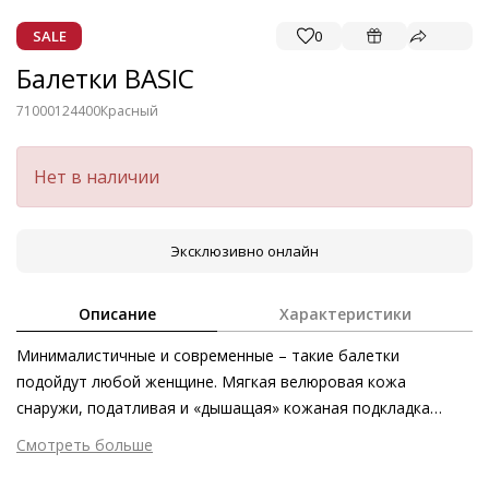
SALE
0
Балетки BASIC
71000124400
Красный
Нет в наличии
Эксклюзивно онлайн
Описание
Характеристики
Минималистичные и современные – такие балетки
подойдут любой женщине. Мягкая велюровая кожа
снаружи, податливая и «дышащая» кожаная подкладка
внутри – эта модель отличается безупречным качеством и
Смотреть больше
превосходным комфортом. Лучше всего такая пара
Внешний материал
Велюровая кожа
смотрится в комбинации с брюками и платьями длиной до