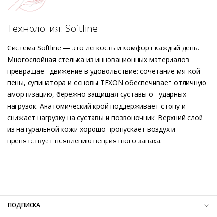
эластичная вставка обеспечивает необходимую гибкость.
О комфорте заботятся кожаная подкладка и безупречная
Подробнее о сервисе можно узнать на
dolyame.ru
посадка.
Технология: Softline
Система Softline — это легкость и комфорт каждый день.
Многослойная стелька из инновационных материалов
превращает движение в удовольствие: сочетание мягкой
пены, супинатора и основы TEXON обеспечивает отличную
амортизацию, бережно защищая суставы от ударных
нагрузок. Анатомический крой поддерживает стопу и
снижает нагрузку на суставы и позвоночник. Верхний слой
из натуральной кожи хорошо пропускает воздух и
препятствует появлению неприятного запаха.
Внешний материал
Гладкая кожа
Внутренний материал
Натуральная кожа
Материал
Изысканная кожа ягнёнка первоклассного
качества с матовым финишем
Материал подошвы
Резиновая подошва с защитой от
ПОДПИСКА
скольжения