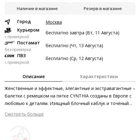
Наличие в магазине
Резерв в магазине
10 авг
24 авг
7 сен
21 сен
2 997 ₽
2 997 ₽
2 997 ₽
2 999 ₽
Город
Москва
Без переплат
Курьером
бесплатно завтра (Вт, 11 Августа)
c примеркой
Постамат
бесплатно (Чт, 13 Августа)
Долями
без примерки
ПВЗ
Разделите стоимость покупки
бесплатно (Ср, 12 Августа)
с примеркой
Заплатите сейчас только часть, а оставшееся будем
списывать каждые две недели
Описание
Характеристики
Женственные и эффектные, элегантные и экстравагантные –
балетки с ремешком на пятке CYNTHIA созданы в Европе с
любовью к деталям. Изящный блочный каблук и точёный
2 997 ₽ сейчас
силуэт кремовых балеток стильно освежают дизайн.
Смотреть больше
Затем по 2 997 ₽ раз в 2 недели
Серебристая пряжка с фирменным тиснением Högl
выступает в качестве акцента. Утилитарным элементом
служит ремешок – в нём отсутствует застёжка, поскольку