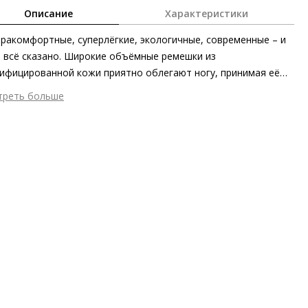
Описание
Характеристики
ракомфортные, суперлёгкие, экологичные, современные – и
 всё сказано. Широкие объёмные ремешки из
ифицированной кожи приятно облегают ногу, принимая её
у, а массивная рифлёная подошва пронесёт вас сквозь всё
треть больше
, словно на облаках. Трекинговые сандалии ENERGETIC от
шний материал
Гладкая кожа
 великолепно смотрятся с любыми летними нарядами.
тренний материал
Натуральная кожа
ериал
изысканная кожа ягнёнка с матовым финишем
ериал подошвы
Синтетический полимер
ота каблука
45 мм
 каблука
Блочный каблук
ма мыса
Открытый
 застежки
Ремешок
он
Весна/лето
ана изготовления
Индия
а
HÖGL WEEKEND