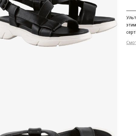
Ульт
этим
серт
форм
Смо
лето
Вне
Högl
Вну
Мат
Мат
Выс
Тип
Фор
Вид
Сез
Стр
Тем