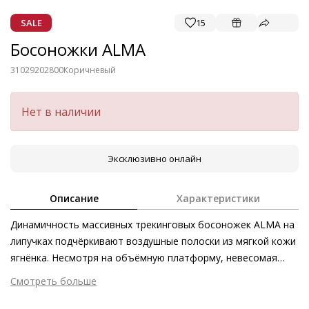
SALE
15
Босоножки ALMA
31029202800
Коричневый
Нет в наличии
Эксклюзивно онлайн
Описание
Характеристики
Динамичность массивных трекинговых босоножек ALMA на
липучках подчёркивают воздушные полоски из мягкой кожи
ягнёнка. Несмотря на объёмную платформу, невесомая
модель великолепно дополнит повседневные образы в
Смотреть больше
стиле casual и выступит элегантным контрастом к летним
Внешний материал
Гладкая кожа
платьям.