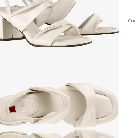
Смо
Вне
Вну
Мат
мат
Мат
Выс
Тип
Фор
Вид
Заб
вкла
мате
Grou
Сез
Стр