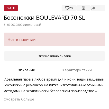
SALE
20
Босоножки BOULEVARD 70 SL
51079029800
Фиолетовый
Нет в наличии
Эксклюзивно онлайн
Описание
Характеристики
Идеальная пара в любое время дня и ночи: наши замшевые
босоножки с ремешком на пятке, изготовленные этичными
методами на экологически безопасном производстве –
незаменимый этим летом аксессуар. Непринуждённо с
Смотреть больше
повседневными джинсами, изысканно с платьями –
Внешний материал
Велюровая кожа
женственную элегантность модели подчёркивает изящная