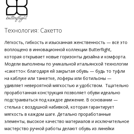
частью уникальной коллекции Högl Butterflight, которая
отличается ни с чем не сравнимым уровнем комфорта,
возможным благодаря использованию технологии
«сакетто» – традиционному мастерству ручной работы,
Технология: Сакетто
которое позволяет обуви гибко принимать форму стопы
при каждом движении, обеспечивая безупречную лёгкость
Лёгкость, гибкость и изысканная женственность — всё это
и первоклассный комфорт.
воплощено в инновационной коллекции Butterflight,
которая открывает новые горизонты дизайна и комфорта.
Модели выполнены по уникальной итальянской технологии
«сакетто»: благодаря ей закрытая обувь — будь то туфли
на каблуке или танкетке, лоферы или ботильоны —
удивляет невероятной мягкостью и удобством. Тщательно
проработанная конструкция позволяет обуви идеально
подстраиваться под каждое движение. В основании —
стелька с воздушной набивкой, которая гарантирует
мягкость в каждом шаге. Детально проработанные
элементы, высокое качество материалов и исключительное
мастерство ручной работы делают обувь из линейки