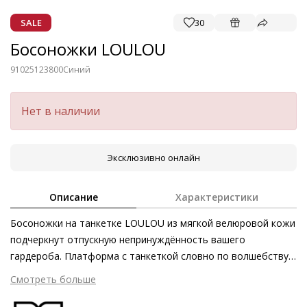
SALE
30
Босоножки LOULOU
91025123800
Синий
Нет в наличии
Эксклюзивно онлайн
Описание
Характеристики
Босоножки на танкетке LOULOU из мягкой велюровой кожи
подчеркнут отпускную непринуждённость вашего
гардероба. Платформа с танкеткой словно по волшебству
визуально удлиняет ноги. Эта пара от Högl роскошно
Смотреть больше
сочетается с укороченными брюками, шортами и платьями.
Дополнительное преимущество: босоножки являются