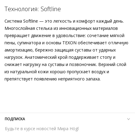
Технология: Softline
Система Softline — это легкость и комфорт каждый день.
Многослойная стелька из инновационных материалов
превращает движение в удовольствие: сочетание мягкой
пены, супинатора и основы TEXON обеспечивает отличную
амортизацию, бережно защищая суставы от ударных
нагрузок. Анатомический крой поддерживает стопу и
снижает нагрузку на суставы и позвоночник. Верхний слой
из натуральной кожи хорошо пропускает воздух и
препятствует появлению неприятного запаха.
Внешний материал
Велюровая кожа
Внутренний материал
Натуральная кожа
Материал
Телячья кожа с велюровым финишем с
леопардовым тиснением
Материал подошвы
Термопластичный полиуретан (TPU)
ПОДПИСКА
Температурный режим
до 0°C
Будьте в курсе новостей Мира Högl
Высота каблука
65 мм