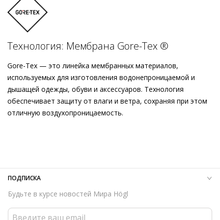
Технология: Мембрана Gore-Tex ®
Gore-Tex — это линейка мембранных материалов,
используемых для изготовления водонепроницаемой и
дышащей одежды, обуви и аксессуаров. Технология
обеспечивает защиту от влаги и ветра, сохраняя при этом
отличную воздухопроницаемость.
Внешний материал
Велюровая кожа
Внутренний материал
Натуральная шерсть
Материал
Кожа телёнка с велюровым финишем и
водоотталкивающей мембраной (Gore-Tex);
Материал подошвы
Термопластичный полиуретан (TPU),
ПОДПИСКА
этиленвинилацетат (ЭВА), термопластичная резина (ТПР)
Будьте в курсе новостей Мира Högl
Температурный режим
до -20°C
Высота каблука
55 мм
Тип каблука
Блочный каблук