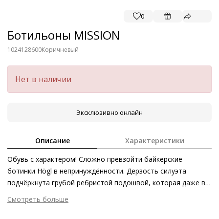
0
Ботильоны MISSION
1024128600
Коричневый
Нет в наличии
Эксклюзивно онлайн
Описание
Характеристики
Обувь с характером! Сложно превзойти байкерские
ботинки Högl в непринуждённости. Дерзость силуэта
подчёркнута грубой ребристой подошвой, которая даже в
плохую погоду обеспечивает стабильное сцепление с
Смотреть больше
землёй. Стильные женщины уже оценили кожаные ботинки
Внешний материал
Велюровая кожа
с широким голенищем, которые незаменимы в