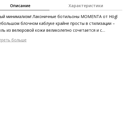
Описание
Характеристики
тый минимализм! Лаконичные ботильоны MOMENTA от Högl
ебольшом блочном каблуке крайне просты в стилизации –
ль из велюровой кожи великолепно сочетается и с
сами, и с платьями. Покупка ботильонов – инвестиция
треть больше
ональная, ведь это классика, которая будет уместна в любое
шний материал
Велюровая кожа
я года.
тренний материал
Натуральная кожа
ериал
кожа козы с изысканным вельветовым финишем
ериал подошвы
Синтетический полимер
ота каблука
60 мм
 каблука
Блочный каблук
ма мыса
Закругленный
 застежки
Молния
он
Весна/лето
ана изготовления
Босния и Герцеговина
а
HÖGL CITY