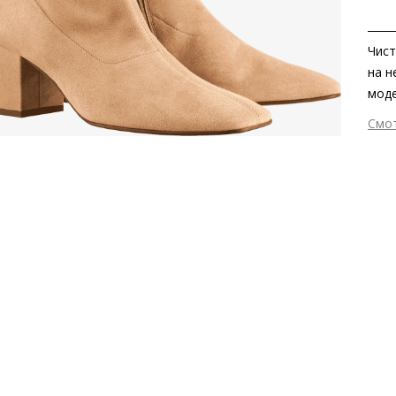
Чис
на н
моде
джин
Смо
раци
Вне
врем
Вну
Мат
Мат
Выс
Тип
Фор
Вид
Сез
Стр
Тем