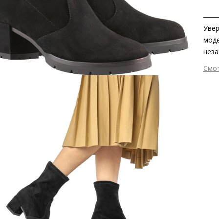
Увер
моде
неза
про
Смо
велю
Вне
пора
Вну
Идеа
Мат
прог
Мат
Выс
Тип
Фор
Вид
Заб
серт
Сез
Стр