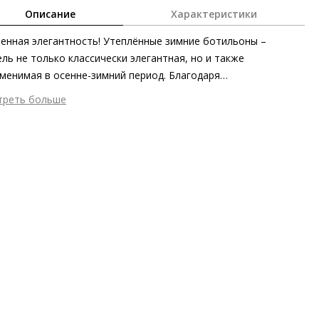
Описание
Характеристики
енная элегантность! Утеплённые зимние ботильоны –
ль не только классически элегантная, но и также
менимая в осенне-зимний период. Благодаря
филированной подошве и обволакивающей эластичной
треть больше
ровой коже ботильоны обрели превосходный комфорт и
шний материал
Велюровая кожа
зительную устойчивость – даже на скользких поверхностях.
тренний материал
Микрофибра
льная зимняя пара как для офиса, так и для городских
ериал
Эластичная велюровая кожа
улок!
ериал подошвы
Синтетический полимер
ота каблука
45 мм
 каблука
Блочный каблук
ма мыса
Округлый
 застежки
Молния
ота об окружающей среде
Хлопковая подкладка отмечена
ификатом экологичности OEKO-TEX 100, сделано в ЕС
он
Осень/зима
ана изготовления
Венгрия