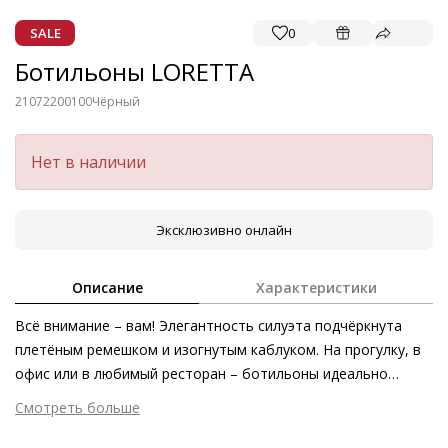
SALE
0
Ботильоны LORETTA
21072200100
Чёрный
Нет в наличии
Эксклюзивно онлайн
Описание
Характеристики
Всё внимание – вам! Элегантность силуэта подчёркнута
плетёным ремешком и изогнутым каблуком. На прогулку, в
офис или в любимый ресторан – ботильоны идеально
подходят для любых ситуаций. Модель из мягкой
Смотреть больше
сертифицированной кожи ягнёнка – это также новый
Внешний материал
Гладкая кожа
стандарт экологичности и этичности. Сделано в Европе.