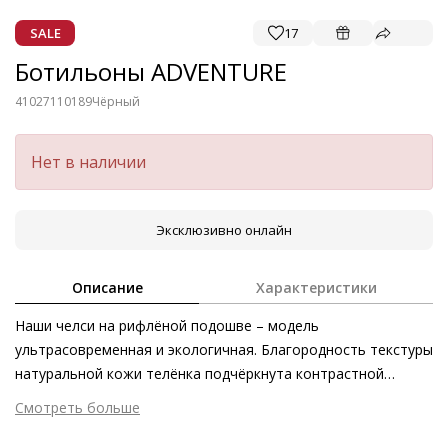
SALE
17
Ботильоны ADVENTURE
41027110189
Чёрный
Нет в наличии
Эксклюзивно онлайн
Описание
Характеристики
Наши челси на рифлёной подошве – модель
ультрасовременная и экологичная. Благородность текстуры
натуральной кожи телёнка подчёркнута контрастной
массивной подошвой и двумя язычками. Ботинки
Смотреть больше
ADVENTURE выдержаны в духе современных трендов и
Внешний материал
Лаковая кожа
являются абсолютной необходимостью для жительниц