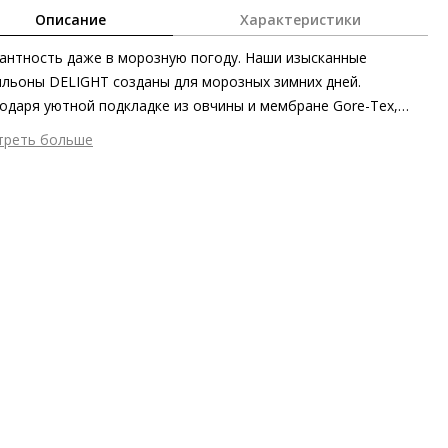
Описание
Характеристики
антность даже в морозную погоду. Наши изысканные
льоны DELIGHT созданы для морозных зимних дней.
одаря уютной подкладке из овчины и мембране Gore-Tex,
грированной в эластичный текстиль, они сохранят ваши ноги
треть больше
пле в любое время года. Толстая подошва с глубоким
шний материал
Текстиль
ектором обеспечивает особенно надежное сцепление даже
тренний материал
Натуральная шерсть
бледенелой дороге и придает им современный вид.
ериал
Синтетический эластичный материал, дышащий и
онепроницаемый
ериал подошвы
Синтетический полимер
пературный режим
до -20°C
ота каблука
45 мм
 каблука
Блочный каблук
ма мыса
Круглый
 застежки
Без застёжки
ота об окружающей среде
Подошва из частично
еработанных материалов