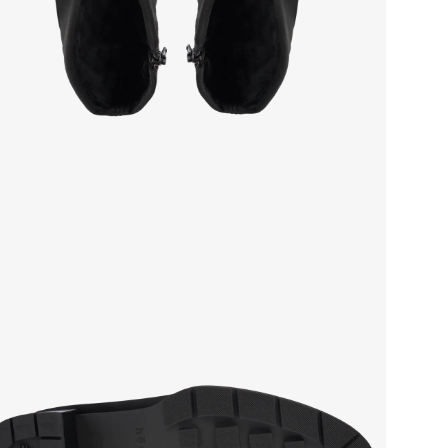
Сез
Стр
Тем