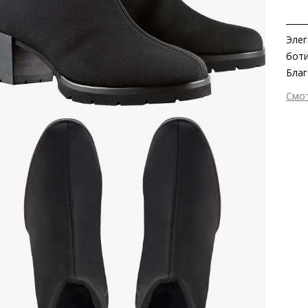
Элег
боти
Благ
инте
Смо
в те
Вне
прот
Вну
на о
Мат
вод
Мат
Тем
Выс
Тип
Фор
Вид
Заб
пер