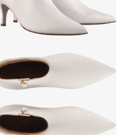
Сез
Стр
Тем