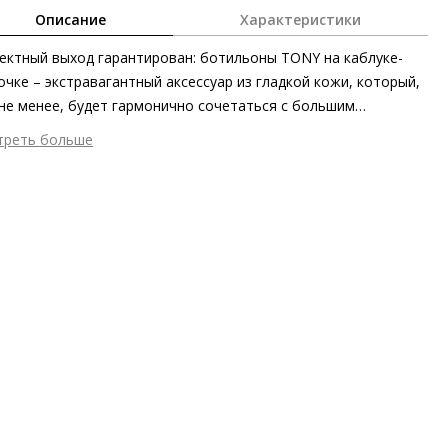
Описание
Характеристики
ктный выход гарантирован: ботильоны TONY на каблуке-
чке – экстравагантный аксессуар из гладкой кожи, который,
не менее, будет гармонично сочетаться с большим
чеством нарядов. Заострённый носок, изящный каблук и
треть больше
антная форма голенища сливаются воедино в
шний материал
Гладкая кожа
малистичный дизайн. Лучшее в наших TONY – не только
тренний материал
Микрофибра
ктный силуэт, но и материалы первоклассного качества,
ериал
Изысканная кожа ягнёнка первоклассного качества с
ченные этичными и экологически безопасными методами.
овым финишем
ериал подошвы
Синтетический полимер
ота каблука
65 мм
 каблука
Шпилька
ма мыса
Заострённый
 застежки
Молния
т фурнитуры
Белый, Золотистый
ота об окружающей среде
Материал верха отмечен
тым сертификатом Leather Working Group