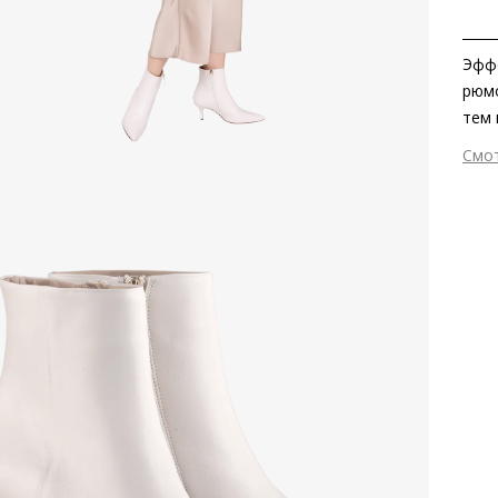
Эффе
рюмо
тем 
коли
Смо
элег
Вне
мини
Вну
эффе
Мат
полу
мат
Мат
Выс
Тип
Фор
Вид
Цве
Заб
золо