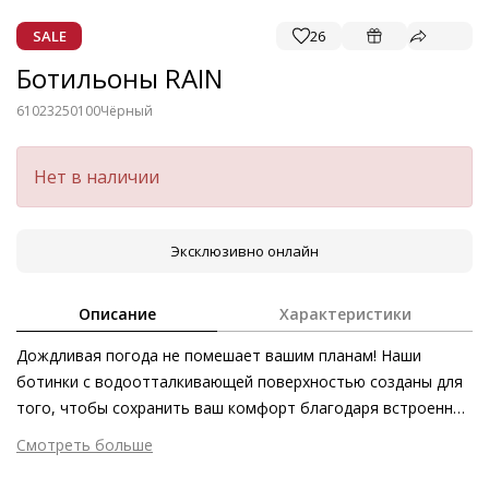
SALE
26
Ботильоны RAIN
61023250100
Чёрный
Нет в наличии
Эксклюзивно онлайн
Описание
Характеристики
Дождливая погода не помешает вашим планам! Наши
ботинки с водоотталкивающей поверхностью созданы для
того, чтобы сохранить ваш комфорт благодаря встроенной
мембране Gore-Tex и массивной подошве. Сочетание
Смотреть больше
различных материалов и контраст цветов подчеркивают
Внешний материал
Текстиль
минималистичный дизайн, который отлично впишется в