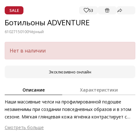
SALE
53
Ботильоны ADVENTURE
61027150100
Чёрный
Нет в наличии
Эксклюзивно онлайн
Описание
Характеристики
Наши массивные челси на профилированной подошве
незаменимы при создании повседневных образов и в этом
сезоне. Мягкая глянцевая кожа ягнёнка контрастирует с
объёмной подошвой контрастного оттенка. Утилитарность
Смотреть больше
силуэта подчёркивают язычки. Наши челси ADVENTURE –
Внешний материал
Лаковая кожа
это лаконичный стильный аксессуар для создания