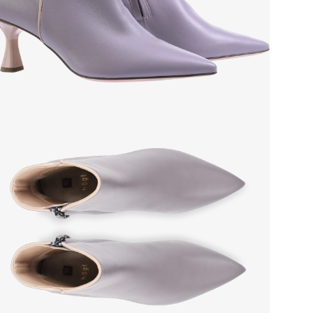
Сез
Стр
Осо
Тем