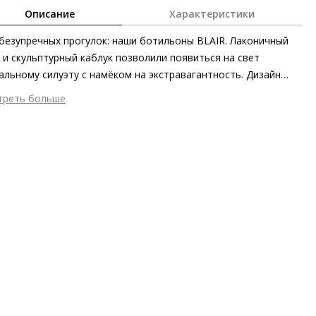
Описание
Характеристики
безупречных прогулок: наши ботильоны BLAIR. Лаконичный
 и скульптурный каблук позволили появиться на свет
альному силуэту с намёком на экстравагантность. Дизайн
е отличается дуохромной отделкой в оттенках чёрного и
треть больше
ора или камня и капучино. Материалы первоклассного
шний материал
Гладкая кожа
ства позаботятся о превосходном комфорте. Днём в офисе
тренний материал
Микрофибра
вечером на ужине – наши женственные ботильоны,
ериал
Изысканная кожа ягнёнка первоклассного качества с
товленные этичными методами на экологически безопасном
овым финишем
зводстве, станут идеальным выбором для множества
пературный режим
до 0°C
аций.
ота каблука
65 мм
 каблука
Талированный каблук
ма мыса
Заострённый
 застежки
Молния
ота об окружающей среде
Хлопковая подкладка отмечена
ификатом экологичности OEKO-TEX 100, материал верха
чен сертификатом Leather Working Group