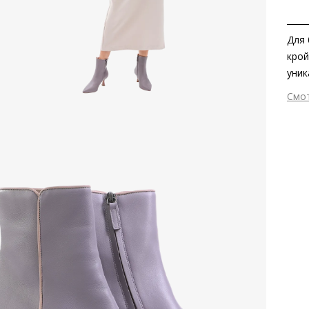
Для 
крой
уник
такж
Смо
фарф
Вне
каче
Вну
или 
Мат
изго
мат
прои
Тем
ситу
Выс
Тип
Фор
Вид
Заб
серт
отме