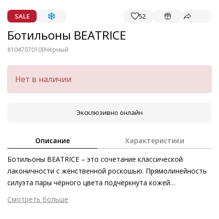
SALE
52
Ботильоны BEATRICE
81047070100
Чёрный
Нет в наличии
Эксклюзивно онлайн
Описание
Характеристики
Ботильоны BEATRICE – это сочетание классической
лаконичности с женственной роскошью. Прямолинейность
силуэта пары чёрного цвета подчёркнута кожей
первоклассного качества, отличающейся мягкостью,
Смотреть больше
текстурой и утончённым мерцанием. Актуальный блочный
Внешний материал
Гладкая кожа
каблук и безупречная посадка заботятся о первоклассном