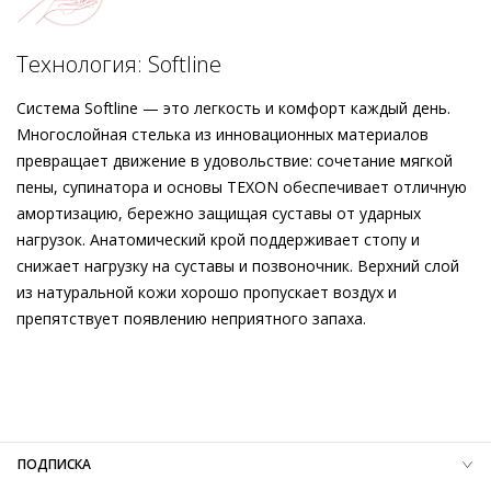
выходного дня, но и станут универсальным спутником
повседневности.
Подробнее о сервисе можно узнать на
dolyame.ru
Технология: Softline
Система Softline — это легкость и комфорт каждый день.
Многослойная стелька из инновационных материалов
превращает движение в удовольствие: сочетание мягкой
пены, супинатора и основы TEXON обеспечивает отличную
амортизацию, бережно защищая суставы от ударных
нагрузок. Анатомический крой поддерживает стопу и
снижает нагрузку на суставы и позвоночник. Верхний слой
из натуральной кожи хорошо пропускает воздух и
препятствует появлению неприятного запаха.
Внешний материал
Гладкая кожа
Внутренний материал
Микрофибра
Материал
Мягкая кожа телёнка с гладким финишем
Материал подошвы
Этиленвинилацетат (ЭВА)
Температурный режим
до 0°C
ПОДПИСКА
Высота каблука
35 мм