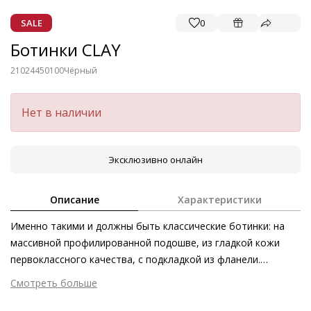
SALE
0
Ботинки CLAY
21024450100
Чёрный
Нет в наличии
Эксклюзивно онлайн
Описание
Характеристики
Именно такими и должны быть классические ботинки: на
массивной профилированной подошве, из гладкой кожи
первоклассного качества, с подкладкой из фланели.
Безупречно комфортные ботинки CLAY – модель
Смотреть больше
долговечная, классическая, но отвечающая современным
Внешний материал
Гладкая кожа
тенденциям. Обратите внимание: ботинки изготовлены в