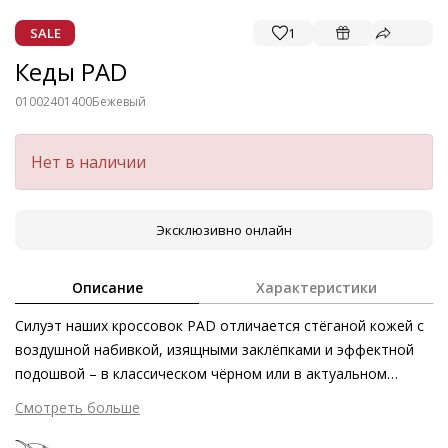
SALE
1
Кеды PAD
01002401400
Бежевый
Нет в наличии
Эксклюзивно онлайн
Описание
Характеристики
Силуэт наших кроссовок PAD отличается стёганой кожей с
воздушной набивкой, изящными заклёпками и эффектной
подошвой – в классическом чёрном или в актуальном
бежевом исполнении. Система быстрой шнуровки служит
Смотреть больше
динамичным акцентом, позволяя быстро надевать и
снимать обувь, а чрезвычайно лёгкая объёмная подошва