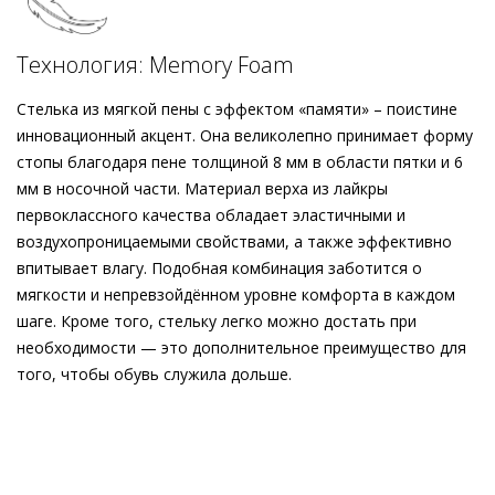
заботится о комфорте в течение всего дня. Кроссовки Högl
– это сочетание выразительного силуэта с
Технология: Memory Foam
функциональными деталями, а потому они станут
превосходным выбором для повседневности.
Стелька из мягкой пены с эффектом «памяти» – поистине
инновационный акцент. Она великолепно принимает форму
стопы благодаря пене толщиной 8 мм в области пятки и 6
мм в носочной части. Материал верха из лайкры
первоклассного качества обладает эластичными и
воздухопроницаемыми свойствами, а также эффективно
впитывает влагу. Подобная комбинация заботится о
мягкости и непревзойдённом уровне комфорта в каждом
шаге. Кроме того, стельку легко можно достать при
необходимости — это дополнительное преимущество для
того, чтобы обувь служила дольше.
Внешний материал
Гладкая кожа
Внутренний материал
Натуральная кожа
Материал
Изысканная кожа ягнёнка первоклассного
качества с матовым финишем