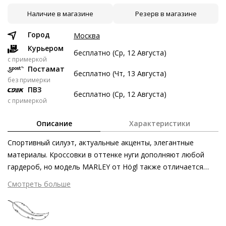
Наличие в магазине
Резерв в магазине
10 авг
24 авг
7 сен
21 сен
5 372 ₽
5 372 ₽
5 372 ₽
5 374 ₽
Город
Москва
Без переплат
Курьером
бесплатно (Ср, 12 Августа)
c примеркой
Постамат
бесплатно (Чт, 13 Августа)
Долями
без примерки
ПВЗ
Разделите стоимость покупки
бесплатно (Ср, 12 Августа)
с примеркой
Заплатите сейчас только часть, а оставшееся будем
списывать каждые две недели
Описание
Характеристики
Спортивный силуэт, актуальные акценты, элегантные
материалы. Кроссовки в оттенке нуги дополняют любой
гардероб, но модель MARLEY от Högl также отличается
5 372 ₽ сейчас
износостойкостью, чрезвычайным комфортом и
Смотреть больше
Затем по 5 372 ₽ раз в 2 недели
эффектными деталями. Стёганая кожа, полученная
этичными методами на экологически безопасном
производстве, мягка и непринуждённа. Первоклассная