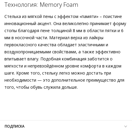
отделка выступает в качестве залога непревзойдённого
Технология: Memory Foam
комфорта – кроссовки оснащены кожаной подкладкой и
Подробнее о сервисе можно узнать на
dolyame.ru
стельками из инновационной пены с эффектом «памяти». В
Стелька из мягкой пены с эффектом «памяти» – поистине
комбинации с подходящими аксессуарами – например, со
инновационный акцент. Она великолепно принимает форму
стёганым рюкзаком CATHY – вы сможете создавать
стопы благодаря пене толщиной 8 мм в области пятки и 6
поистине гармоничные образы. Динамично с
мм в носочной части. Материал верха из лайкры
повседневными джинсами, элегантно с брюками или
первоклассного качества обладает эластичными и
платьем миди – кожаные кроссовки прекрасно подойдут к
воздухопроницаемыми свойствами, а также эффективно
обоим стилям.
впитывает влагу. Подобная комбинация заботится о
мягкости и непревзойдённом уровне комфорта в каждом
шаге. Кроме того, стельку легко можно достать при
необходимости — это дополнительное преимущество для
того, чтобы обувь служила дольше.
Внешний материал
Гладкая кожа
Внутренний материал
Натуральная кожа
Материал
Изысканная кожа ягнёнка первоклассного
качества с матовым финишем
Материал подошвы
Этиленвинилацетат (ЭВА)
ПОДПИСКА
Температурный режим
до 0°C