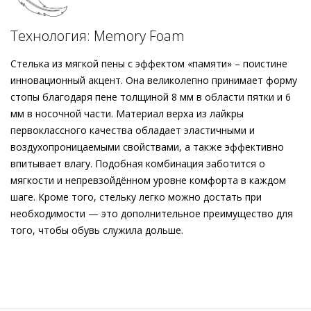
ходьбе. Особенность модели - съёмная стелька с
Подробнее о сервисе можно узнать на
dolyame.ru
невероятно удобной пеной Memory Foam. Темно-
Технология: Memory Foam
коричневые кеды производятся компанией Högl в Европе с
использованием устойчивых методов - это универсальная
Стелька из мягкой пены с эффектом «памяти» – поистине
вещь, которая дополнит повседневные образы и будет
инновационный акцент. Она великолепно принимает форму
долго радовать вас.
стопы благодаря пене толщиной 8 мм в области пятки и 6
мм в носочной части. Материал верха из лайкры
первоклассного качества обладает эластичными и
воздухопроницаемыми свойствами, а также эффективно
впитывает влагу. Подобная комбинация заботится о
мягкости и непревзойдённом уровне комфорта в каждом
шаге. Кроме того, стельку легко можно достать при
необходимости — это дополнительное преимущество для
того, чтобы обувь служила дольше.
Внешний материал
Велюровая кожа
Внутренний материал
Хлопок
Материал
Кожа козы, покрытая металлизированной
фольгой; Кожа телёнка с велюровым финишем и