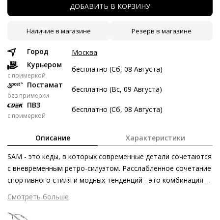
ДОБАВИТЬ В КОРЗИНУ
6 авг
20 авг
3 сен
17 сен
6 747 ₽
6 747 ₽
6 747 ₽
6 749 ₽
Наличие в магазине
Резерв в магазине
Без переплат
Город
Москва
Курьером
бесплатно (Сб, 08 Августа)
Долями
c примеркой
Постамат
бесплатно (Вс, 09 Августа)
Разделите стоимость покупки
без примерки
Заплатите сейчас только часть, а оставшееся будем
ПВЗ
бесплатно (Сб, 08 Августа)
списывать каждые две недели
с примеркой
Описание
Характеристики
SAM - это кеды, в которых современные детали сочетаются
с вневременным ретро-силуэтом. Расслабленное сочетание
6 747 ₽ сейчас
спортивного стиля и модных тенденций - это комбинация из
Затем по 6 747 ₽ раз в 2 недели
темно-коричневой замши и элементов с металлическим
Смотреть больше
блеском. Высококачественная стелька мягко облегает
стопу, а нескользящая подошва гарантирует комфорт при