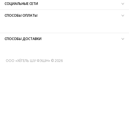
Франшиза
Найти магазин
СОЦИАЛЬНЫЕ СЕТИ
Защита информации
Карьера
B2B портал
СПОСОБЫ ОПЛАТЫ
СПОСОБЫ ДОСТАВКИ
ООО «ХЁГЕЛЬ ШУ ФЭШН» © 2026