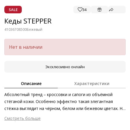
SALE
34
Кеды STEPPER
41036708500
Бежевый
Нет в наличии
Эксклюзивно онлайн
Описание
Характеристики
Абсолютный тренд – кроссовки и сапоги из объёмной
стёганой кожи. Особенно эффектно такая элегантная
стёжка выглядит на чёрном, белом или бежевом цветах. Не
обошлось в этом сезоне и без массивной текстурной
Смотреть больше
подошвы. Дополнительные преимущества – «дышащая»
Внешний материал
Гладкая кожа
кожаная подкладка и сертифицированная кожа ягнёнка.